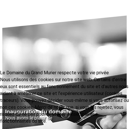
Le Domaine du Grand Murier respecte votre vie privée
Nous utilisons des cookies sur notre site web. Certains d’entre
eux sont essentiels au fonctionnement du site et d’autres nous
aident à améliorer ce site et l’expérience utilisateur (cookies
traceurs). Vous pouvez décider vous-même si vous autorisez ou
non ces cookies. Merci de noter que, si vous les rejetez, vous
Inauguration du domaine
risquez de ne pas pouvoir utiliser l’ensemble des
Nous avons le plaisir de
fonctionnalités du site.