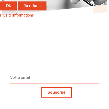
...
Ok
Je refuse
dimanche 14 mars 2021
Plus d' informations
Souscrire