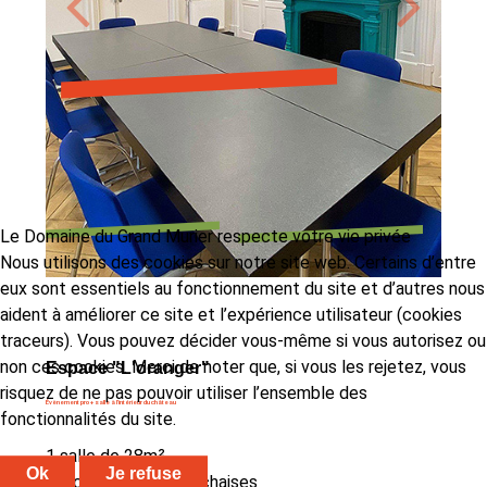
Le Domaine du Grand Murier respecte votre vie privée
Nous utilisons des cookies sur notre site web. Certains d’entre
eux sont essentiels au fonctionnement du site et d’autres nous
aident à améliorer ce site et l’expérience utilisateur (cookies
traceurs). Vous pouvez décider vous-même si vous autorisez ou
non ces cookies. Merci de noter que, si vous les rejetez, vous
Espace "L'oranger"
risquez de ne pas pouvoir utiliser l’ensemble des
Évènement pro + salle à l’intérieur du château
fonctionnalités du site.
1 salle de 28m²
Ok
Je refuse
avec 4 tables et 20 chaises